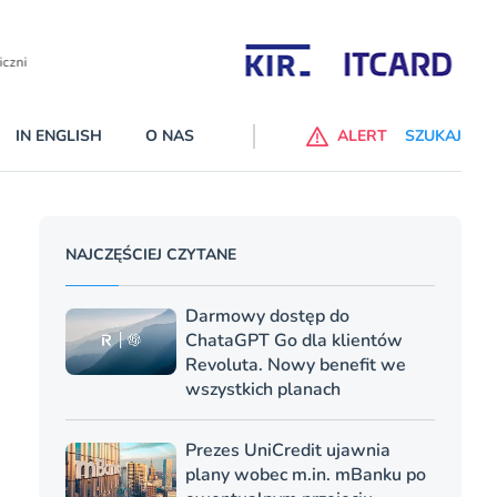
Partnerzy wspierający
IN ENGLISH
O NAS
ALERT
SZUKAJ
p do ChataGPT Go dla klientów Revoluta. Nowy benefit we
NAJCZĘŚCIEJ CZYTANE
nach
lanach – Standard i Plus – z usługi będzie można korzsytać za
Darmowy dostęp do
y miesiące
ChataGPT Go dla klientów
Revoluta. Nowy benefit we
wszystkich planach
Prezes UniCredit ujawnia
plany wobec m.in. mBanku po