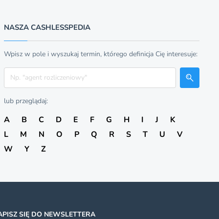
NASZA CASHLESSPEDIA
Wpisz w pole i wyszukaj termin, którego definicja Cię interesuje:
Szukaj
lub przeglądaj:
A
B
C
D
E
F
G
H
I
J
K
L
M
N
O
P
Q
R
S
T
U
V
W
Y
Z
APISZ SIĘ DO NEWSLETTERA