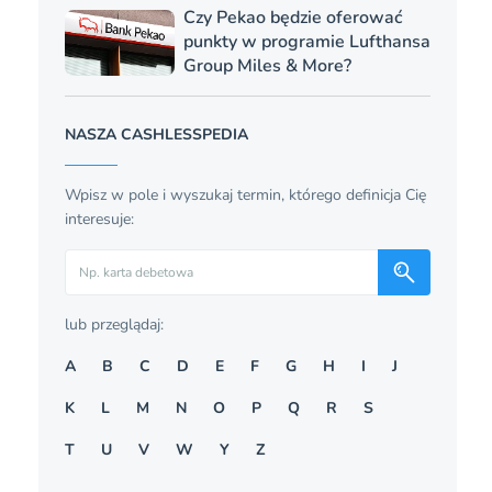
Czy Pekao będzie oferować
punkty w programie Lufthansa
Group Miles & More?
NASZA CASHLESSPEDIA
Wpisz w pole i wyszukaj termin, którego definicja Cię
interesuje:
Szukaj
lub przeglądaj:
A
B
C
D
E
F
G
H
I
J
K
L
M
N
O
P
Q
R
S
T
U
V
W
Y
Z