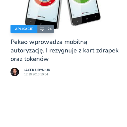
APLIKACJE
24
Pekao wprowadza mobilną
autoryzację. I rezygnuje z kart zdrapek
oraz tokenów
JACEK URYNIUK
12.10.2018 10:34