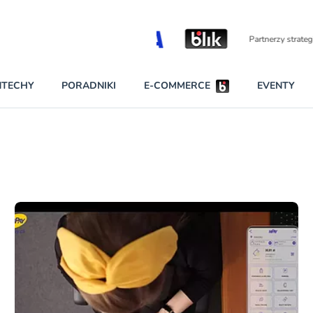
Partnerzy strategiczni
NTECHY
PORADNIKI
E-COMMERCE
EVENTY
BEZPIECZEŃSTWO
NAJCZĘŚCIEJ CZYTANE
Darmowy dostę
INNI NAPISALI
wszystkich pla
KONTA
W najniższych p
darmo przez trz
PRAWO
Czytaj więcej
RAPORTY SPECJALNE