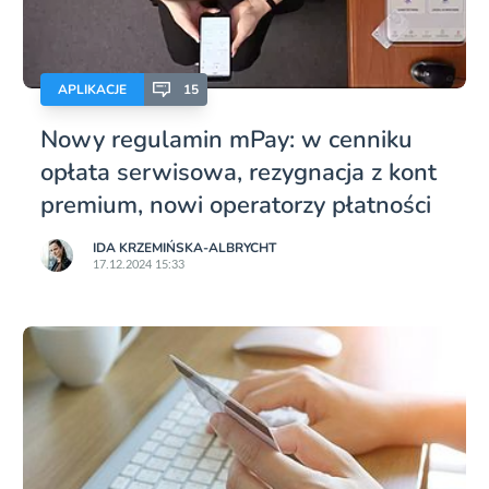
APLIKACJE
15
Nowy regulamin mPay: w cenniku
opłata serwisowa, rezygnacja z kont
premium, nowi operatorzy płatności
IDA KRZEMIŃSKA-ALBRYCHT
17.12.2024 15:33