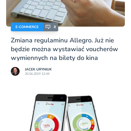
E-COMMERCE
8
Zmiana regulaminu Allegro. Już nie
będzie można wystawiać voucherów
wymiennych na bilety do kina
JACEK URYNIUK
20.06.2019 12:44