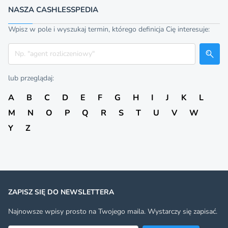
NASZA CASHLESSPEDIA
Wpisz w pole i wyszukaj termin, którego definicja Cię interesuje:
Szukaj
lub przeglądaj:
A
B
C
D
E
F
G
H
I
J
K
L
M
N
O
P
Q
R
S
T
U
V
W
Y
Z
ZAPISZ SIĘ DO NEWSLETTERA
Najnowsze wpisy prosto na Twojego maila. Wystarczy się zapisać.