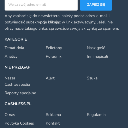
Adres email
ZAPISZ SIĘ
Aby zapisać się do newslettera, należy podać adres e-mail i
potwierdzić subskrypcję klikając w link aktywacyjny. Jeżeli nie
otrzymacie takiego linka, sprawdźcie swoją skrzynkę ze spamem.
KATEGORIE
Temat dnia
Felietony
Nasz gość
Analizy
Poradniki
Inni napisali
NIE PRZEGAP
Nasza
Alert
Szukaj
Cashlesspedia
Raporty specjalne
CASHLESS.PL
O nas
Reklama
Regulamin
Polityka Cookies
Kontakt