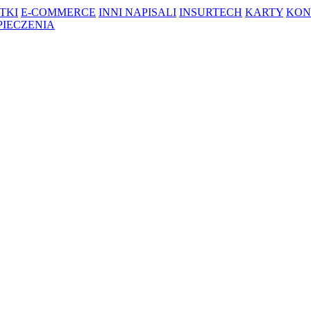
TKI
E-COMMERCE
INNI NAPISALI
INSURTECH
KARTY
KON
PIECZENIA