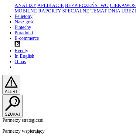
ANALIZY
APLIKACJE
BEZPIECZEŃSTWO
CIEKAWOS
MOBILNE
RAPORTY SPECJALNE
TEMAT DNIA
UBEZ
Felietony
Nasz gość
Fintechy
Poradniki
E-commerce
Eventy
In English
O nas
ALERT
SZUKAJ
Partnerzy strategiczni
Partnerzy wspierający