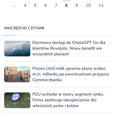
…
4
5
6
7
8
9
10
11
NAJCZĘŚCIEJ CZYTANE
Darmowy dostęp do ChataGPT Go dla
klientów Revoluta. Nowy benefit we
wszystkich planach
Prezes UniCredit ujawnia plany wobec
m.in. mBanku po ewentualnym przejęciu
Commerzbanku
PZU wchodzi w nowy segment rynku.
Firma zaoferuje ubezpieczenie dla
właścicieli psów i kotów