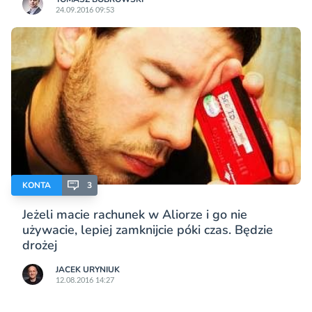
24.09.2016 09:53
KONTA
3
Jeżeli macie rachunek w Aliorze i go nie
używacie, lepiej zamknijcie póki czas. Będzie
drożej
JACEK URYNIUK
12.08.2016 14:27