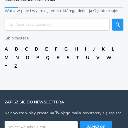
Wpisz w pole i wyszukaj termin, którego definicja Cię interesuje:
Szukaj
lub przeglądaj:
A
B
C
D
E
F
G
H
I
J
K
L
M
N
O
P
Q
R
S
T
U
V
W
Y
Z
ZAPISZ SIĘ DO NEWSLETTERA
Najnowsze wpisy prosto na Twojego maila. Wystarczy się zapisać.
Adres email
ZAPISZ SIĘ