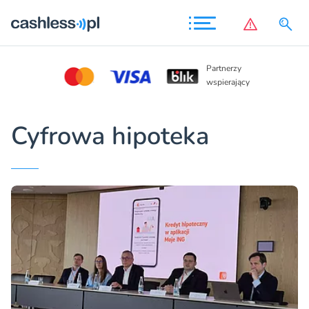
Partn
Partnerzy
wspie
wspierający
Cyfrowa hipoteka