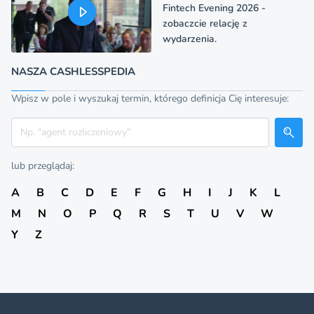
Fintech Evening 2026 -
zobaczcie relację z
wydarzenia.
NASZA CASHLESSPEDIA
Wpisz w pole i wyszukaj termin, którego definicja Cię interesuje:
Szukaj
lub przeglądaj:
A
B
C
D
E
F
G
H
I
J
K
L
M
N
O
P
Q
R
S
T
U
V
W
Y
Z