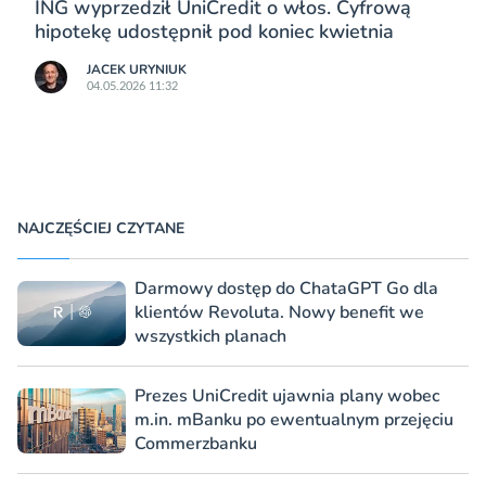
ING wyprzedził UniCredit o włos. Cyfrową
hipotekę udostępnił pod koniec kwietnia
JACEK URYNIUK
04.05.2026 11:32
NAJCZĘŚCIEJ CZYTANE
Darmowy dostęp do ChataGPT Go dla
klientów Revoluta. Nowy benefit we
wszystkich planach
Prezes UniCredit ujawnia plany wobec
m.in. mBanku po ewentualnym przejęciu
Commerzbanku