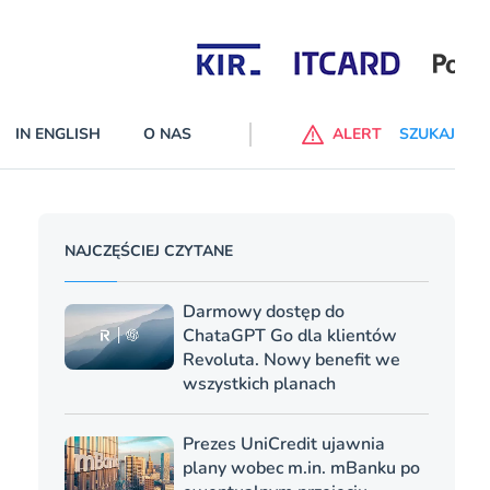
Partnerzy wspierający
IN ENGLISH
O NAS
ALERT
SZUKAJ
p do ChataGPT Go dla klientów Revoluta. Nowy benefit we
NAJCZĘŚCIEJ CZYTANE
nach
lanach – Standard i Plus – z usługi będzie można korzsytać za
Darmowy dostęp do
y miesiące
ChataGPT Go dla klientów
Revoluta. Nowy benefit we
wszystkich planach
Prezes UniCredit ujawnia
plany wobec m.in. mBanku po