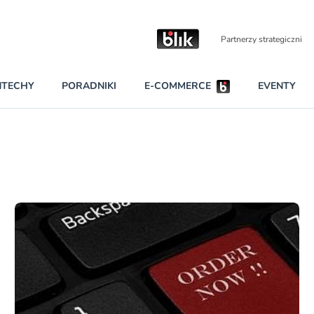
Partnerzy strategiczni
NTECHY
PORADNIKI
E-COMMERCE
EVENTY
BEZPIECZEŃSTWO
NAJCZĘŚCIEJ CZYTANE
Darmowy dostę
INNI NAPISALI
wszystkich pla
KONTA
W najniższych p
darmo przez trz
PRAWO
Czytaj więcej
RAPORTY SPECJALNE