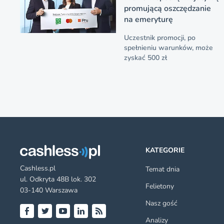
promującą oszczędzanie
na emeryturę
Uczestnik promocji, po
spełnieniu warunków, może
zyskać 500 zł
KATEGORIE
Cashless.pl
Temat dnia
ul. Odkryta 48B lok. 302
Felietony
03-140 Warszawa
Nasz gość
Analizy
Facebook
Twitter
YouTube
LinkedIn
RSS