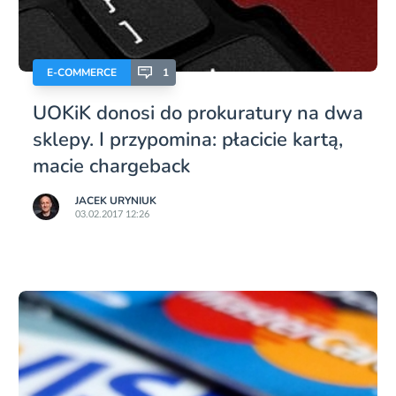
E-COMMERCE
1
UOKiK donosi do prokuratury na dwa
sklepy. I przypomina: płacicie kartą,
macie chargeback
JACEK URYNIUK
03.02.2017 12:26