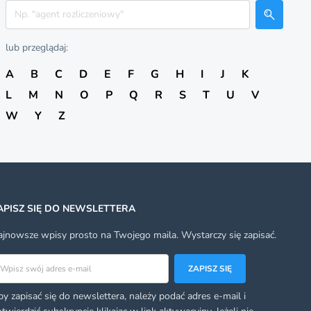
Szukaj
lub przeglądaj:
A
B
C
D
E
F
G
H
I
J
K
L
M
N
O
P
Q
R
S
T
U
V
W
Y
Z
APISZ SIĘ DO NEWSLETTERA
jnowsze wpisy prosto na Twojego maila. Wystarczy się zapisać.
res email
ZAPISZ SIĘ
y zapisać się do newslettera, należy podać adres e-mail i