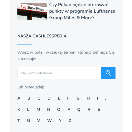
Czy Pekao będzie oferować
punkty w programie Lufthansa
Group Miles & More?
NASZA CASHLESSPEDIA
Wpisz w pole i wyszukaj termin, którego definicja Cię
interesuje:
Szukaj
lub przeglądaj:
A
B
C
D
E
F
G
H
I
J
K
L
M
N
O
P
Q
R
S
T
U
V
W
Y
Z