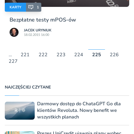
KARTY
1
Bezpłatne testy mPOS-ów
JACEK URYNIUK
18.02.2015 16:00
…
221
222
223
224
225
226
227
NAJCZĘŚCIEJ CZYTANE
Darmowy dostęp do ChataGPT Go dla
klientów Revoluta. Nowy benefit we
wszystkich planach
Prezes UniCredit ujawnia plany wobec