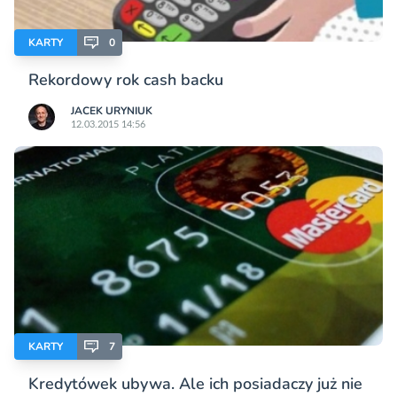
KARTY
0
Rekordowy rok cash backu
JACEK URYNIUK
12.03.2015 14:56
KARTY
7
Kredytówek ubywa. Ale ich posiadaczy już nie