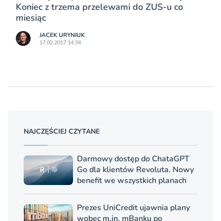
Koniec z trzema przelewami do ZUS-u co
miesiąc
JACEK URYNIUK
17.02.2017 14:34
NAJCZĘŚCIEJ CZYTANE
Darmowy dostęp do ChataGPT
Go dla klientów Revoluta. Nowy
benefit we wszystkich planach
Prezes UniCredit ujawnia plany
wobec m.in. mBanku po