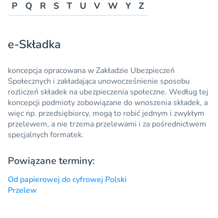
P
Q
R
S
T
U
V
W
Y
Z
e-Składka
koncepcja opracowana w Zakładzie Ubezpieczeń
Społecznych i zakładająca unowocześnienie sposobu
rozliczeń składek na ubezpieczenia społeczne. Według tej
koncepcji podmioty zobowiązane do wnoszenia składek, a
więc np. przedsiębiorcy, mogą to robić jednym i zwykłym
przelewem, a nie trzema przelewami i za pośrednictwem
specjalnych formatek.
Powiązane terminy:
Od papierowej do cyfrowej Polski
Przelew