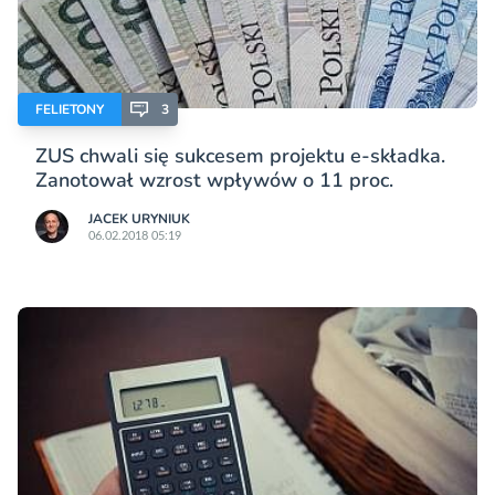
FELIETONY
3
ZUS chwali się sukcesem projektu e-składka.
Zanotował wzrost wpływów o 11 proc.
JACEK URYNIUK
06.02.2018 05:19