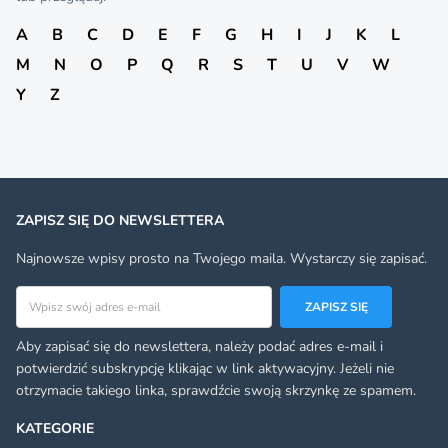
A
B
C
D
E
F
G
H
I
J
K
L
M
N
O
P
Q
R
S
T
U
V
W
Y
Z
ZAPISZ SIĘ DO NEWSLETTERA
Najnowsze wpisy prosto na Twojego maila. Wystarczy się zapisać.
Adres email
ZAPISZ SIĘ
Aby zapisać się do newslettera, należy podać adres e-mail i
potwierdzić subskrypcję klikając w link aktywacyjny. Jeżeli nie
otrzymacie takiego linka, sprawdźcie swoją skrzynkę ze spamem.
KATEGORIE