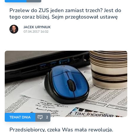
Przelew do ZUS jeden zamiast trzech? Jest do
tego coraz bliżej. Sejm przegłosował ustawę
JACEK URYNIUK
07.04.2017 16:02
TEMAT DNIA
2
Przedsiębiorcy, czeka Was mała rewolucja.