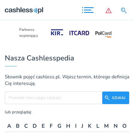
Partnerzy
Partnerzy
wspierający
wspierający
Nasza Cashlesspedia
Słownik pojęć cashless.pl. Wpisz termin, którego definicja
Cię interesuję.
Szukane hasło
SZUKAJ
lub przeglądaj:
A
B
C
D
E
F
G
H
I
J
K
L
M
N
O