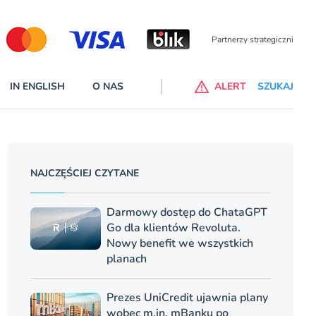
Partnerzy wspierający
IN ENGLISH
O NAS
ALERT
SZUKAJ
p do ChataGPT Go dla klientów Revoluta. Nowy benefit we
nach
NAJCZĘŚCIEJ CZYTANE
lanach – Standard i Plus – z usługi będzie można korzsytać za
y miesiące
Darmowy dostęp do ChataGPT
Go dla klientów Revoluta.
Nowy benefit we wszystkich
planach
Prezes UniCredit ujawnia plany
wobec m.in. mBanku po