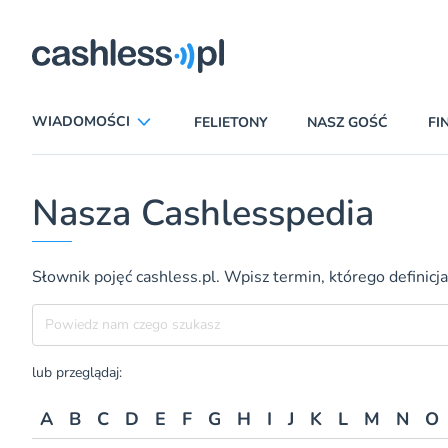
ryczni
WIADOMOŚCI
FELIETONY
NASZ GOŚĆ
FI
ANALIZY
APLIKACJE
Nasza Cashlesspedia
CIEKAWOSTKI
E-COMMERCE
INSURTECH
KARTY
Słownik pojęć cashless.pl. Wpisz termin, którego definicja
LUDZIE
PATRONATY
Szukane hasło
PROMOCJE
PŁATNOŚCI MOBILNE
TEMAT DNIA
UBEZPIECZENIA
lub przeglądaj:
A
B
C
D
E
F
G
H
I
J
K
L
M
N
O