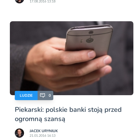
17.08.2016 13:18
LUDZIE
0
Piekarski: polskie banki stoją przed
ogromną szansą
JACEK URYNIUK
21.01.2016 16:13