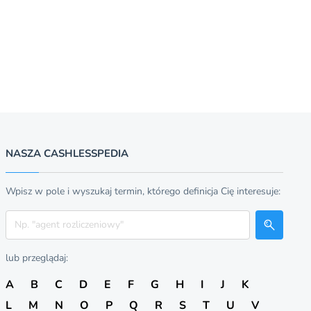
NASZA CASHLESSPEDIA
Wpisz w pole i wyszukaj termin, którego definicja Cię interesuje:
Szukaj
lub przeglądaj:
A
B
C
D
E
F
G
H
I
J
K
L
M
N
O
P
Q
R
S
T
U
V