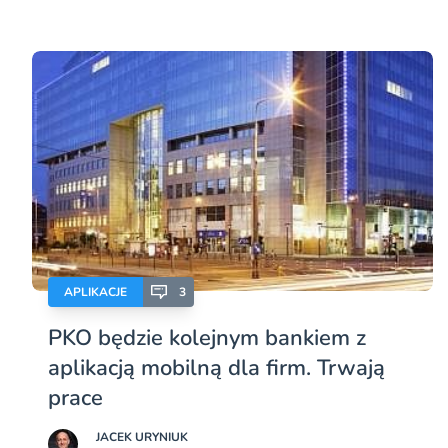
APLIKACJE
3
PKO będzie kolejnym bankiem z
aplikacją mobilną dla firm. Trwają
prace
JACEK URYNIUK