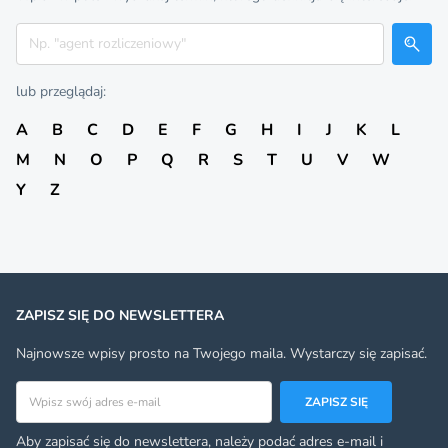
Szukaj
lub przeglądaj:
A
B
C
D
E
F
G
H
I
J
K
L
M
N
O
P
Q
R
S
T
U
V
W
Y
Z
ZAPISZ SIĘ DO NEWSLETTERA
Najnowsze wpisy prosto na Twojego maila. Wystarczy się zapisać.
Adres email
ZAPISZ SIĘ
Aby zapisać się do newslettera, należy podać adres e-mail i