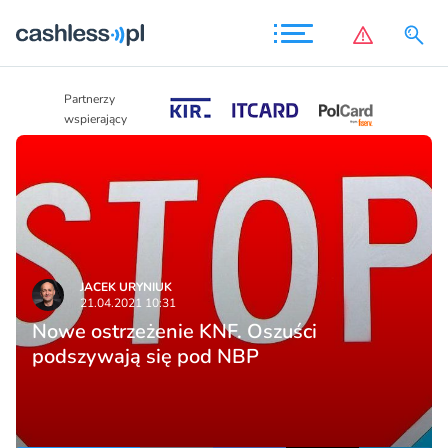
Partnerzy
Partnerzy
wspierający
wspierający
JACEK URYNIUK
21.04.2021 10:31
Nowe ostrzeżenie KNF. Oszuści
podszywają się pod NBP