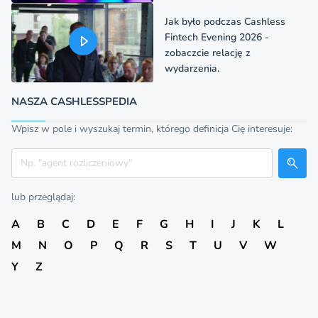
Jak było podczas Cashless
Fintech Evening 2026 -
zobaczcie relację z
wydarzenia.
NASZA CASHLESSPEDIA
Wpisz w pole i wyszukaj termin, którego definicja Cię interesuje:
Szukaj
lub przeglądaj:
A
B
C
D
E
F
G
H
I
J
K
L
M
N
O
P
Q
R
S
T
U
V
W
Y
Z