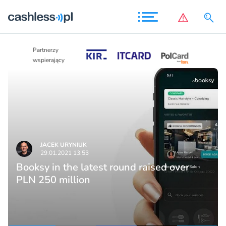
Partnerzy
Partnerzy
wspierający
wspierający
JACEK URYNIUK
29.01.2021 13:53
Booksy in the latest round raised over
PLN 250 million