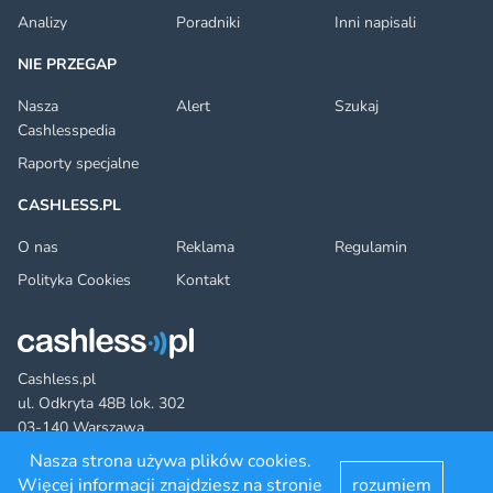
Analizy
Poradniki
Inni napisali
NIE PRZEGAP
Nasza
Alert
Szukaj
Cashlesspedia
Raporty specjalne
CASHLESS.PL
O nas
Reklama
Regulamin
Polityka Cookies
Kontakt
Cashless.pl
ul. Odkryta 48B lok. 302
03-140 Warszawa
Nasza strona używa plików cookies.
Więcej informacji znajdziesz na stronie
rozumiem