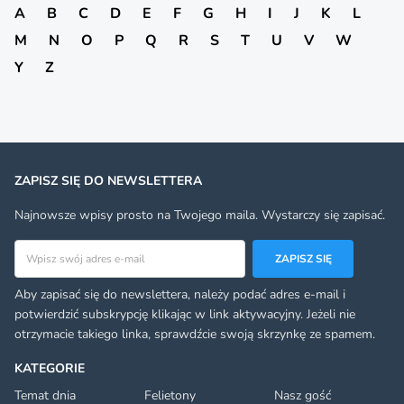
A
B
C
D
E
F
G
H
I
J
K
L
M
N
O
P
Q
R
S
T
U
V
W
Y
Z
ZAPISZ SIĘ DO NEWSLETTERA
Najnowsze wpisy prosto na Twojego maila. Wystarczy się zapisać.
Adres email
ZAPISZ SIĘ
Aby zapisać się do newslettera, należy podać adres e-mail i
potwierdzić subskrypcję klikając w link aktywacyjny. Jeżeli nie
otrzymacie takiego linka, sprawdźcie swoją skrzynkę ze spamem.
KATEGORIE
Temat dnia
Felietony
Nasz gość