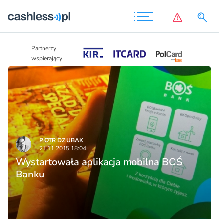
Partnerzy
Partnerzy
wspierający
wspierający
PIOTR DZIUBAK
21.11.2015 18:04
Wystartowała aplikacja mobilna BOŚ
Banku