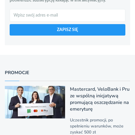
potwierdzić subskrypcję klikając w link aktywacyjny.
Szukaj
ZAPISZ SIĘ
PROMOCJE
Mastercard, VeloBank i Pru
ze wspólną inicjatywą
promującą oszczędzanie na
emeryturę
Uczestnik promocji, po
spełnieniu warunków, może
zyskać 500 zł