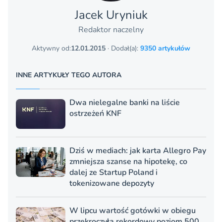
Jacek Uryniuk
Redaktor naczelny
Aktywny od:
12.01.2015
· Dodał(a):
9350 artykułów
INNE ARTYKUŁY TEGO AUTORA
Dwa nielegalne banki na liście
ostrzeżeń KNF
Dziś w mediach: jak karta Allegro Pay
zmniejsza szanse na hipotekę, co
dalej ze Startup Poland i
tokenizowane depozyty
W lipcu wartość gotówki w obiegu
przekroczyła rekordowy poziom 500