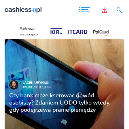
Partnerzy
Partnerzy
wspierający
wspierający
JACEK URYNIUK
09.09.2019 18:44
Czy bank może kserować dowód
osobisty? Zdaniem UODO tylko wtedy,
gdy podejrzewa pranie pieniędzy