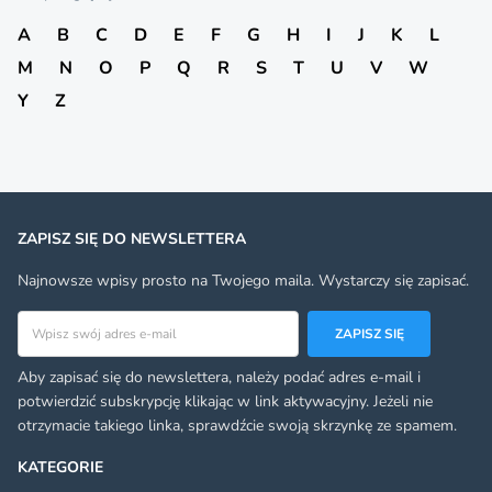
A
B
C
D
E
F
G
H
I
J
K
L
M
N
O
P
Q
R
S
T
U
V
W
Y
Z
ZAPISZ SIĘ DO NEWSLETTERA
Najnowsze wpisy prosto na Twojego maila. Wystarczy się zapisać.
Adres email
ZAPISZ SIĘ
Aby zapisać się do newslettera, należy podać adres e-mail i
potwierdzić subskrypcję klikając w link aktywacyjny. Jeżeli nie
otrzymacie takiego linka, sprawdźcie swoją skrzynkę ze spamem.
KATEGORIE