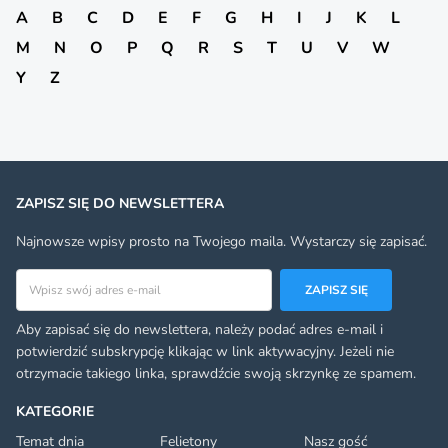
A
B
C
D
E
F
G
H
I
J
K
L
M
N
O
P
Q
R
S
T
U
V
W
Y
Z
ZAPISZ SIĘ DO NEWSLETTERA
Najnowsze wpisy prosto na Twojego maila. Wystarczy się zapisać.
Adres email
ZAPISZ SIĘ
Aby zapisać się do newslettera, należy podać adres e-mail i
potwierdzić subskrypcję klikając w link aktywacyjny. Jeżeli nie
otrzymacie takiego linka, sprawdźcie swoją skrzynkę ze spamem.
KATEGORIE
Temat dnia
Felietony
Nasz gość