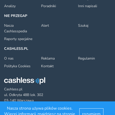
Analizy
Poradniki
Inni napisali
NIE PRZEGAP
Nasza
Alert
Szukaj
Cashlesspedia
Raporty specjalne
CASHLESS.PL
O nas
Reklama
Regulamin
Polityka Cookies
Kontakt
Cashless.pl
ul. Odkryta 48B lok. 302
03-140 Warszawa
Nasza strona używa plików cookies.
Więcej informacji znajdziesz na stronie
rozumiem