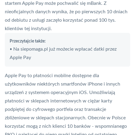
startem Apple Pay może pochwalić się mBank. Z
nieoficjalnych danych wynika, że po pierwszych 10 dniach
od debiutu z usługi zaczęło korzystać ponad 100 tys.
klientów tej instytucji.
Przeczytajcie także:
Na siepomaga.pl już możecie wpłacać datki przez
•
Apple Pay
Apple Pay to
płatności mobilne
dostępne dla
użytkowników niektórych smartfonów iPhone i innych
urządzeń z systemem operacyjnym iOS. Umożliwiają
płatności w sklepach internetowych w ciężar karty
podpiętej do cyfrowego portfela oraz transakcje
zbliżeniowe w sklepach stacjonarnych. Obecnie w Polsce
korzystać mogą z nich klienci 10 banków - wspomnianego
PKO i należącej do niego marki
Inteligo
od ostatniego