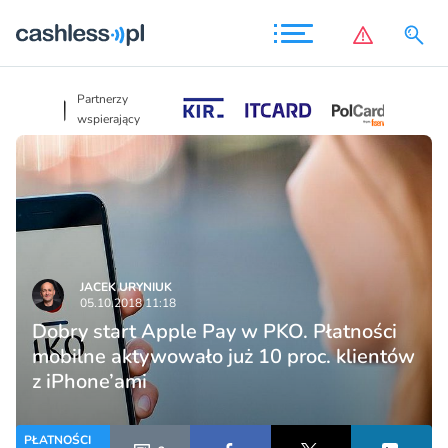
Partnerzy
Partnerzy
wspierający
wspierający
JACEK URYNIUK
05.10.2018 11:18
Dobry start Apple Pay w PKO. Płatności
mobilne aktywowało już 10 proc. klientów
z iPhone’ami
PŁATNOŚCI