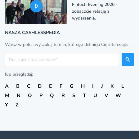
Fintech Evening 2026 -
zobaczcie relację z
wydarzenia.
NASZA CASHLESSPEDIA
Wpisz w pole i wyszukaj termin, którego definicja Cię interesuje:
Szukaj
lub przeglądaj:
A
B
C
D
E
F
G
H
I
J
K
L
M
N
O
P
Q
R
S
T
U
V
W
Y
Z