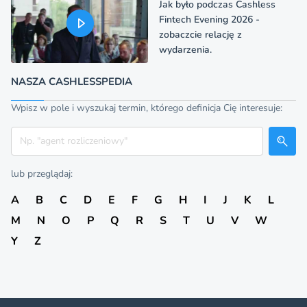
Jak było podczas Cashless
Fintech Evening 2026 -
zobaczcie relację z
wydarzenia.
NASZA CASHLESSPEDIA
Wpisz w pole i wyszukaj termin, którego definicja Cię interesuje:
Szukaj
lub przeglądaj:
A
B
C
D
E
F
G
H
I
J
K
L
M
N
O
P
Q
R
S
T
U
V
W
Y
Z