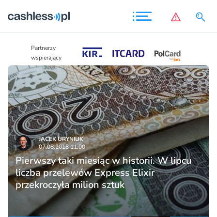
Partnerzy
Partnerzy
wspierający
wspierający
JACEK URYNIUK
07.08.2018 11:00
Pierwszy taki miesiąc w historii. W lipcu
liczba przelewów Express Elixir
przekroczyła milion sztuk