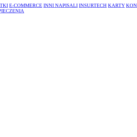
TKI
E-COMMERCE
INNI NAPISALI
INSURTECH
KARTY
KON
PIECZENIA