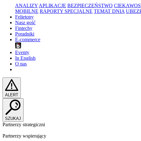
ANALIZY
APLIKACJE
BEZPIECZEŃSTWO
CIEKAWOS
MOBILNE
RAPORTY SPECJALNE
TEMAT DNIA
UBEZ
Felietony
Nasz gość
Fintechy
Poradniki
E-commerce
Eventy
In English
O nas
ALERT
SZUKAJ
Partnerzy strategiczni
Partnerzy wspierający