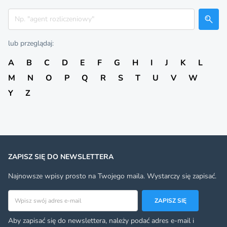
Szukaj
lub przeglądaj:
A
B
C
D
E
F
G
H
I
J
K
L
M
N
O
P
Q
R
S
T
U
V
W
Y
Z
ZAPISZ SIĘ DO NEWSLETTERA
Najnowsze wpisy prosto na Twojego maila. Wystarczy się zapisać.
Adres email
ZAPISZ SIĘ
Aby zapisać się do newslettera, należy podać adres e-mail i