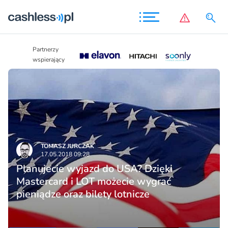
Partnerzy
Partnerzy
wspierający
wspierający
TOMASZ JURCZAK
17.05.2018 09:28
Planujecie wyjazd do USA? Dzięki
Mastercard i LOT możecie wygrać
pieniądze oraz bilety lotnicze