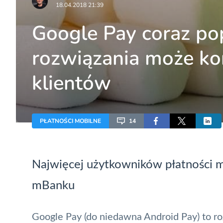
18.04.2018 21:39
Google Pay coraz pop
rozwiązania może kor
klientów
PŁATNOŚCI MOBILNE
14
Najwięcej użytkowników płatności m
mBanku
Google Pay
(do niedawna
Android Pay
) to 