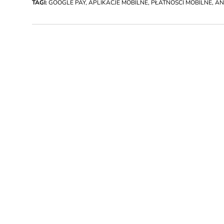
TAGI:
GOOGLE PAY
,
APLIKACJE MOBILNE
,
PŁATNOŚCI MOBILNE
,
AN