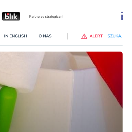
Partnerzy wspierający
IN ENGLISH
O NAS
ALERT
SZUKAJ
p do ChataGPT Go dla klientów Revoluta. Nowy benefit we
nach
lanach – Standard i Plus – z usługi będzie można korzsytać za
y miesiące