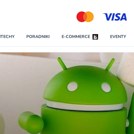
Partnerzy strategiczni
NTECHY
PORADNIKI
E-COMMERCE
EVENTY
BEZPIECZEŃSTWO
NAJCZĘŚCIEJ CZYTANE
Darmowy dostę
INNI NAPISALI
wszystkich pla
KONTA
W najniższych p
darmo przez trz
PRAWO
Czytaj więcej
RAPORTY SPECJALNE