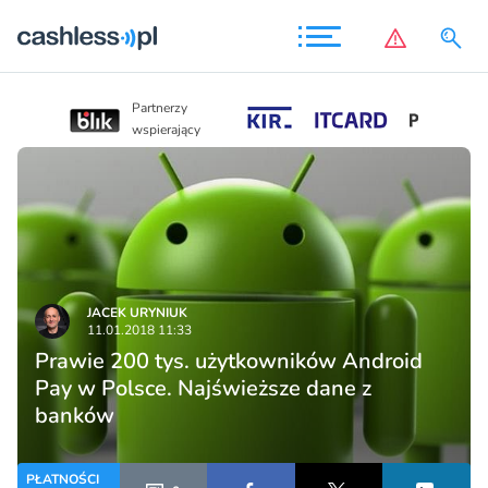
Partnerzy
Partnerzy
wspierający
wspierający
JACEK URYNIUK
11.01.2018 11:33
Prawie 200 tys. użytkowników Android
Pay w Polsce. Najświeższe dane z
banków
PŁATNOŚCI