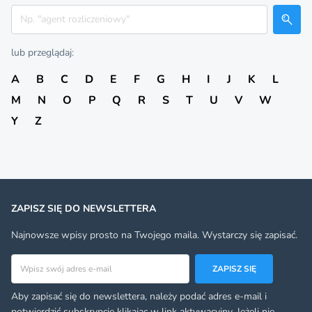
Szukaj
lub przeglądaj:
A
B
C
D
E
F
G
H
I
J
K
L
M
N
O
P
Q
R
S
T
U
V
W
Y
Z
ZAPISZ SIĘ DO NEWSLETTERA
Najnowsze wpisy prosto na Twojego maila. Wystarczy się zapisać.
Adres email
ZAPISZ SIĘ
Aby zapisać się do newslettera, należy podać adres e-mail i
potwierdzić subskrypcję klikając w link aktywacyjny. Jeżeli nie