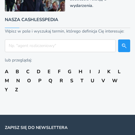
wydarzenia.
NASZA CASHLESSPEDIA
Wpisz w pole i wyszukaj termin, którego definicja Cię interesuje:
Szukaj
lub przeglądaj:
A
B
C
D
E
F
G
H
I
J
K
L
M
N
O
P
Q
R
S
T
U
V
W
Y
Z
ZAPISZ SIĘ DO NEWSLETTERA