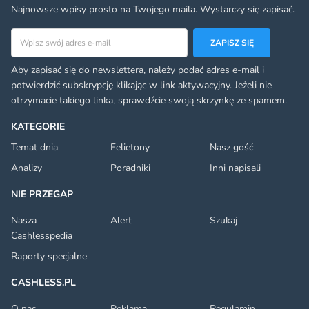
Najnowsze wpisy prosto na Twojego maila. Wystarczy się zapisać.
Adres email
ZAPISZ SIĘ
Aby zapisać się do newslettera, należy podać adres e-mail i
potwierdzić subskrypcję klikając w link aktywacyjny. Jeżeli nie
otrzymacie takiego linka, sprawdźcie swoją skrzynkę ze spamem.
KATEGORIE
Temat dnia
Felietony
Nasz gość
Analizy
Poradniki
Inni napisali
NIE PRZEGAP
Nasza
Alert
Szukaj
Cashlesspedia
Raporty specjalne
CASHLESS.PL
O nas
Reklama
Regulamin