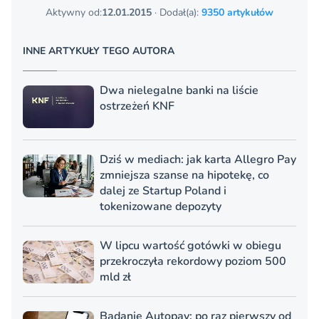
Aktywny od:
12.01.2015
· Dodał(a):
9350 artykułów
INNE ARTYKUŁY TEGO AUTORA
Dwa nielegalne banki na liście
ostrzeżeń KNF
Dziś w mediach: jak karta Allegro Pay
zmniejsza szanse na hipotekę, co
dalej ze Startup Poland i
tokenizowane depozyty
W lipcu wartość gotówki w obiegu
przekroczyła rekordowy poziom 500
mld zł
Badanie Autopay: po raz pierwszy od