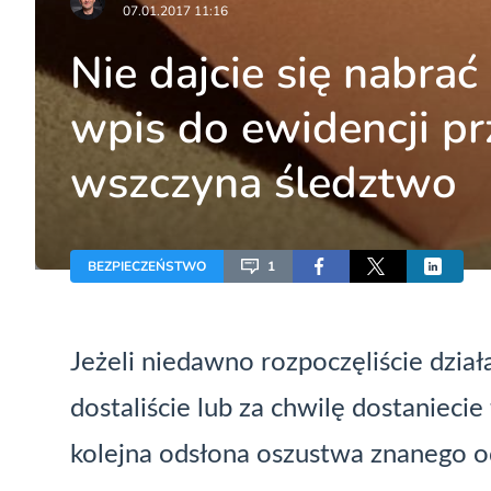
07.01.2017 11:16
Nie dajcie się nabra
wpis do ewidencji pr
wszczyna śledztwo
BEZPIECZEŃSTWO
1
Jeżeli niedawno rozpoczęliście dzia
dostaliście lub za chwilę dostaniecie
kolejna odsłona oszustwa znanego o