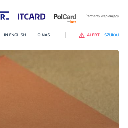
Partnerzy wspierający
IN ENGLISH
O NAS
ALERT
SZUKAJ
p do ChataGPT Go dla klientów Revoluta. Nowy benefit we
nach
lanach – Standard i Plus – z usługi będzie można korzsytać za
y miesiące