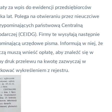
ty za wpis do ewidencji przedsiębiorców
lka lat. Polega na otwieraniu przez nieuczciwe
rzypominających państwową Centralną
odarczej (CEIDG). Firmy te wysyłają następnie
ominającą urzędowe pisma. Informują w niej, że
zą muszą wnieść opłatę, aby znaleźć się w
ony druk
przelewu
na kwotę zazwyczaj w
tkować wykreśleniem z rejestru.