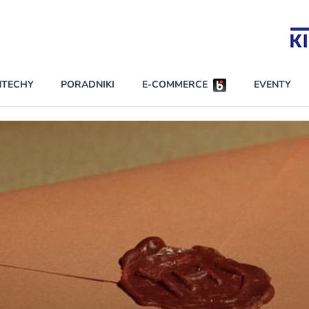
Partnerzy strategiczni
NTECHY
PORADNIKI
E-COMMERCE
EVENTY
BEZPIECZEŃSTWO
NAJCZĘŚCIEJ CZYTANE
Darmowy dostę
INNI NAPISALI
wszystkich pla
KONTA
W najniższych p
darmo przez trz
PRAWO
Czytaj więcej
RAPORTY SPECJALNE