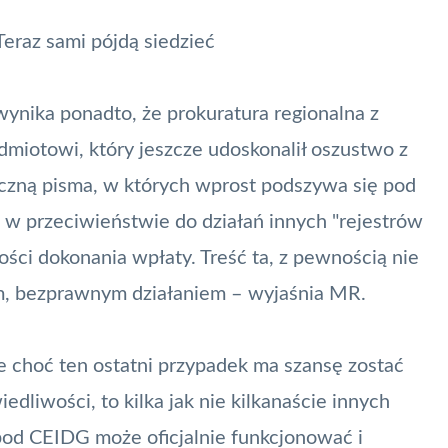
eraz sami pójdą siedzieć
wynika ponadto, że prokuratura regionalna z
iotowi, który jeszcze udoskonalił oszustwo z
iczną pisma, w których wprost podszywa się pod
, w przeciwieństwie do działań innych "rejestrów
ści dokonania wpłaty. Treść ta, z pewnością nie
ym, bezprawnym działaniem – wyjaśnia MR.
że choć ten ostatni przypadek ma szansę zostać
dliwości, to kilka jak nie kilkanaście innych
od CEIDG może oficjalnie funkcjonować i