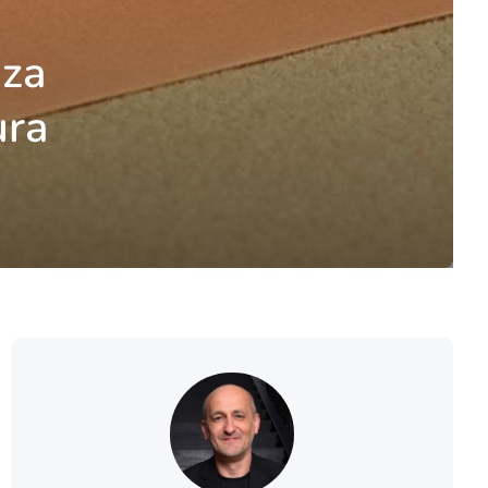
 za
ura