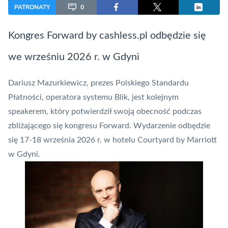
PATRONATY
0
Kongres
Forward
by cashless.pl odbędzie się
we wrześniu 2026 r. w Gdyni
Dariusz Mazurkiewicz
, prezes Polskiego Standardu
Płatności, operatora systemu
Blik
, jest kolejnym
speakerem, który potwierdził swoją obecność podczas
zbliżającego się kongresu
Forward
. Wydarzenie odbędzie
się 17-18 września 2026 r. w hotelu Courtyard by Marriott
w Gdyni.