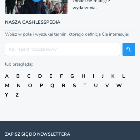
zobaczcie relację z
wydarzenia.
NASZA CASHLESSPEDIA
Wpisz w pole i wyszukaj termin, którego definicja Cię interesuje:
Szukaj
lub przeglądaj:
A
B
C
D
E
F
G
H
I
J
K
L
M
N
O
P
Q
R
S
T
U
V
W
Y
Z
ZAPISZ SIĘ DO NEWSLETTERA