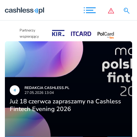
Partnerzy
Partnerzy
wspierający
wspierający
REDAKCJA CASHLESS.PL
27.05.2026 13:04
Już 18 czerwca zapraszamy na Cashless
Fintech Evening 2026