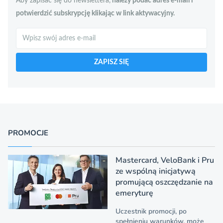
Aby zapisać się do newslettera,
należy podać adres e-mail i
potwierdzić subskrypcję klikając w link aktywacyjny.
Szukaj
ZAPISZ SIĘ
PROMOCJE
Mastercard, VeloBank i Pru
ze wspólną inicjatywą
promującą oszczędzanie na
emeryturę
Uczestnik promocji, po
spełnieniu warunków, może