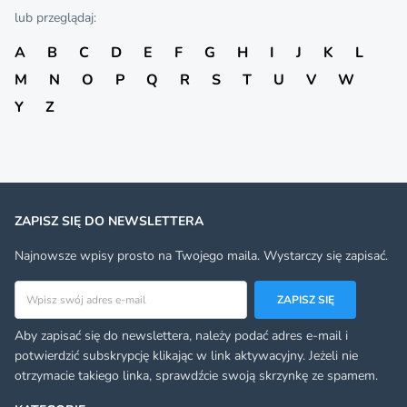
lub przeglądaj:
A
B
C
D
E
F
G
H
I
J
K
L
M
N
O
P
Q
R
S
T
U
V
W
Y
Z
ZAPISZ SIĘ DO NEWSLETTERA
Najnowsze wpisy prosto na Twojego maila. Wystarczy się zapisać.
Adres email
ZAPISZ SIĘ
Aby zapisać się do newslettera, należy podać adres e-mail i
potwierdzić subskrypcję klikając w link aktywacyjny. Jeżeli nie
otrzymacie takiego linka, sprawdźcie swoją skrzynkę ze spamem.