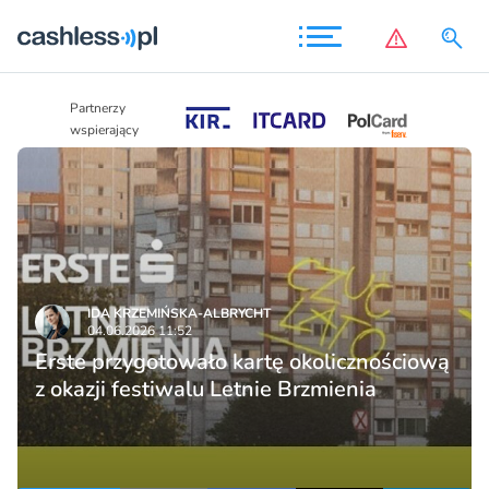
Partnerzy
Partnerzy
wspierający
wspierający
IDA KRZEMIŃSKA-ALBRYCHT
04.06.2026 11:52
Erste przygotowało kartę okolicznościową
z okazji festiwalu Letnie Brzmienia