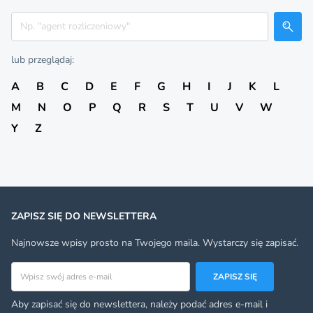
Szukaj
lub przeglądaj:
A
B
C
D
E
F
G
H
I
J
K
L
M
N
O
P
Q
R
S
T
U
V
W
Y
Z
ZAPISZ SIĘ DO NEWSLETTERA
Najnowsze wpisy prosto na Twojego maila. Wystarczy się zapisać.
Adres email
ZAPISZ SIĘ
Aby zapisać się do newslettera, należy podać adres e-mail i