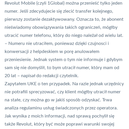
Revolut Mobile (czyli 1Global) można przenieść tylko jeden
numer. Jeśli zdecydujecie się zlecić transfer kolejnego,
pierwszy zostanie dezaktywowany. Oznacza to, że abonent
nieświadomy obowiązywania takich ograniczeń, mógłby
utracić numer telefonu, który do niego należał od wielu lat.
– Numeru nie utraciłem, poniewaz dzięki czujnosci i
konwersacji z helpdeskiem w porę anulowałem
przeniesienie. Jednak system o tym nie informuje i gdybym
sam się nie domyślił, to bym utracił numer, który mam od
20 lat – napisał do redakcji czytelnik.
Zapytałem UKE o ten przypadek. Na razie jednak urzędnicy
nie potrafili sprecyzować, czy klient mógłby utracił numer
na stałe, czy można go w jakiś sposób odzyskać. Trwa
analiza regulaminu usług świadczonych przez operatora.
Jak wynika z moich informacji, nad sprawą pochylił się
także Revolut, który być może poprawi warunki swojej