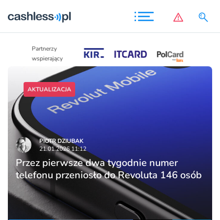
Partnerzy
Partnerzy
wspierający
wspierający
AKTUALIZACJA
PIOTR DZIUBAK
21.01.2026 11:12
Przez pierwsze dwa tygodnie numer
telefonu przeniosło do Revoluta 146 osób