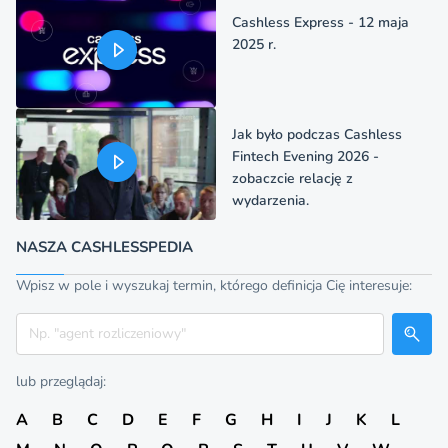
Cashless Express - 12 maja
2025 r.
Jak było podczas Cashless
Fintech Evening 2026 -
zobaczcie relację z
wydarzenia.
NASZA CASHLESSPEDIA
Wpisz w pole i wyszukaj termin, którego definicja Cię interesuje:
Szukaj
lub przeglądaj:
A
B
C
D
E
F
G
H
I
J
K
L