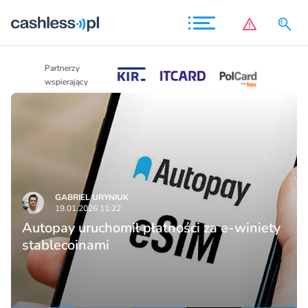
Partnerzy
Partnerzy
wspierający
wspierający
GABRIEL URYNIUK
19.01.2026 11:22
Autopay uruchomił płatności za e-winiety
stablecoinami