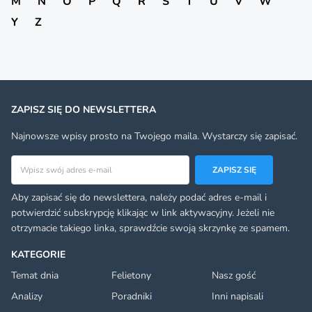
M
N
O
P
Q
R
S
T
U
V
W
Y
Z
ZAPISZ SIĘ DO NEWSLETTERA
Najnowsze wpisy prosto na Twojego maila. Wystarczy się zapisać.
Adres email
ZAPISZ SIĘ
Aby zapisać się do newslettera, należy podać adres e-mail i
potwierdzić subskrypcję klikając w link aktywacyjny. Jeżeli nie
otrzymacie takiego linka, sprawdźcie swoją skrzynkę ze spamem.
KATEGORIE
Temat dnia
Felietony
Nasz gość
Analizy
Poradniki
Inni napisali