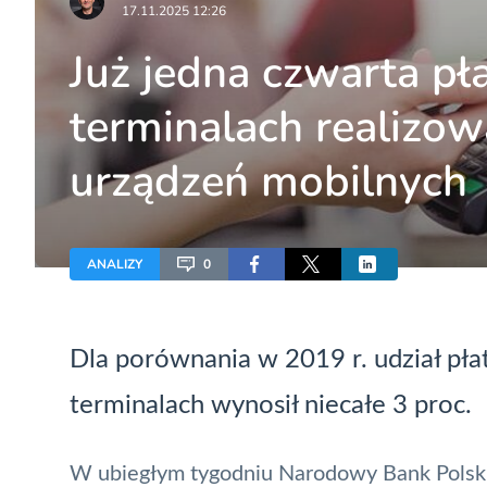
17.11.2025 12:26
Już jedna czwarta pł
terminalach realizow
urządzeń mobilnych
ANALIZY
0
Dla porównania w 2019 r. udział pła
terminalach wynosił niecałe 3 proc.
W ubiegłym tygodniu
Narodowy Bank Polsk