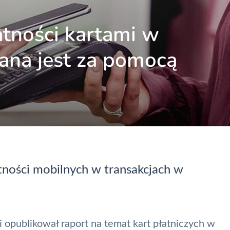
atności kartami w
ana jest za pomocą
tności mobilnych w transakcjach w
i
opublikował raport na temat kart płatniczych w