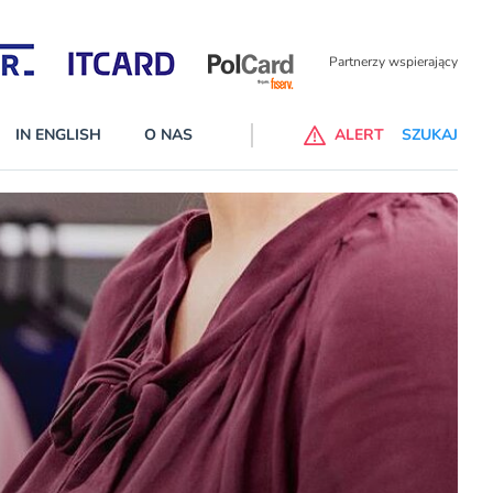
Partnerzy wspierający
IN ENGLISH
O NAS
ALERT
SZUKAJ
p do ChataGPT Go dla klientów Revoluta. Nowy benefit we
nach
lanach – Standard i Plus – z usługi będzie można korzsytać za
y miesiące