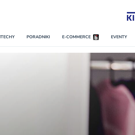
Partnerzy strategiczni
NTECHY
PORADNIKI
E-COMMERCE
EVENTY
BEZPIECZEŃSTWO
NAJCZĘŚCIEJ CZYTANE
Darmowy dostę
INNI NAPISALI
wszystkich pla
KONTA
W najniższych p
darmo przez trz
PRAWO
Czytaj więcej
RAPORTY SPECJALNE