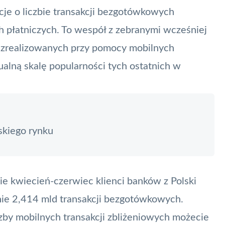
acje o liczbie transakcji bezgotówkowych
h płatniczych
. To wespół z zebranymi wcześniej
ji zrealizowanych przy pomocy mobilnych
ualną skalę popularności tych ostatnich w
skiego rynku
sie kwiecień-czerwiec klienci banków z Polski
znie 2,414 mld transakcji bezgotówkowych.
czby mobilnych transakcji zbliżeniowych możecie