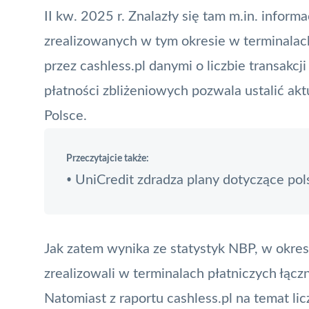
II kw. 2025 r. Znalazły się tam m.in. inform
zrealizowanych w tym okresie w
terminalac
przez cashless.pl danymi o liczbie transakc
płatności zbliżeniowych pozwala ustalić akt
Polsce.
Przeczytajcie także:
UniCredit zdradza plany dotyczące pol
•
Jak zatem wynika ze statystyk
NBP
, w okre
zrealizowali w terminalach płatniczych łąc
Natomiast z raportu cashless.pl na temat li