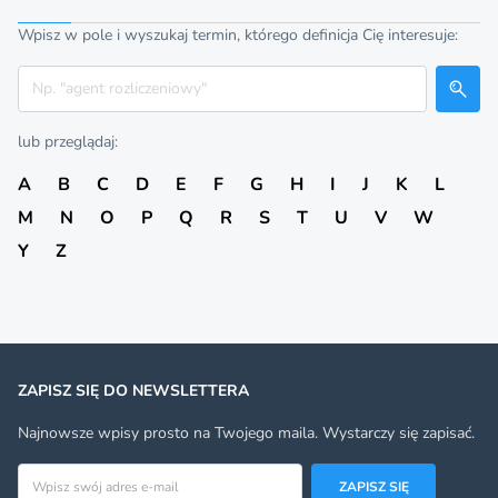
Wpisz w pole i wyszukaj termin, którego definicja Cię interesuje:
Szukaj
lub przeglądaj:
A
B
C
D
E
F
G
H
I
J
K
L
M
N
O
P
Q
R
S
T
U
V
W
Y
Z
ZAPISZ SIĘ DO NEWSLETTERA
Najnowsze wpisy prosto na Twojego maila. Wystarczy się zapisać.
Adres email
ZAPISZ SIĘ