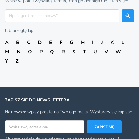
Wpisz w pole i wyszukaj termin, którego definicja Cię interesuje:
Szukaj
lub przeglądaj:
A
B
C
D
E
F
G
H
I
J
K
L
M
N
O
P
Q
R
S
T
U
V
W
Y
Z
ZAPISZ SIĘ DO NEWSLETTERA
Najnowsze wpisy prosto na Twojego maila. Wystarczy się zapisać.
Adres email
ZAPISZ SIĘ