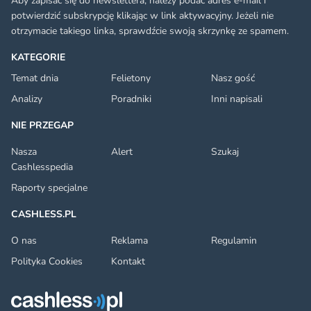
Aby zapisać się do newslettera, należy podać adres e-mail i
potwierdzić subskrypcję klikając w link aktywacyjny. Jeżeli nie
otrzymacie takiego linka, sprawdźcie swoją skrzynkę ze spamem.
KATEGORIE
Temat dnia
Felietony
Nasz gość
Analizy
Poradniki
Inni napisali
NIE PRZEGAP
Nasza
Alert
Szukaj
Cashlesspedia
Raporty specjalne
CASHLESS.PL
O nas
Reklama
Regulamin
Polityka Cookies
Kontakt