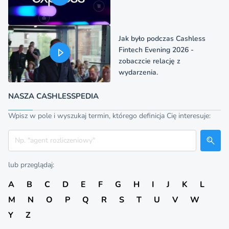
Jak było podczas Cashless
Fintech Evening 2026 -
zobaczcie relację z
wydarzenia.
NASZA CASHLESSPEDIA
Wpisz w pole i wyszukaj termin, którego definicja Cię interesuje:
Szukaj
lub przeglądaj:
A
B
C
D
E
F
G
H
I
J
K
L
M
N
O
P
Q
R
S
T
U
V
W
Y
Z