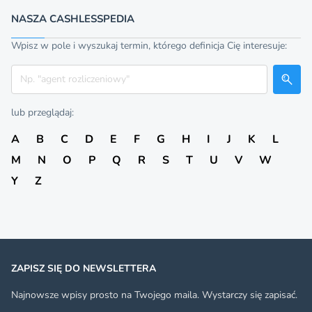
NASZA CASHLESSPEDIA
Wpisz w pole i wyszukaj termin, którego definicja Cię interesuje:
Szukaj
lub przeglądaj:
A
B
C
D
E
F
G
H
I
J
K
L
M
N
O
P
Q
R
S
T
U
V
W
Y
Z
ZAPISZ SIĘ DO NEWSLETTERA
Najnowsze wpisy prosto na Twojego maila. Wystarczy się zapisać.