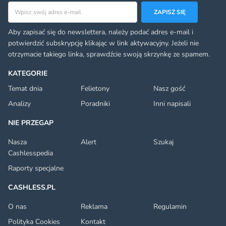
Adres email
ZAPISZ SIĘ
Aby zapisać się do newslettera, należy podać adres e-mail i
potwierdzić subskrypcję klikając w link aktywacyjny. Jeżeli nie
otrzymacie takiego linka, sprawdźcie swoją skrzynkę ze spamem.
KATEGORIE
Temat dnia
Felietony
Nasz gość
Analizy
Poradniki
Inni napisali
NIE PRZEGAP
Nasza
Alert
Szukaj
Cashlesspedia
Raporty specjalne
CASHLESS.PL
O nas
Reklama
Regulamin
Polityka Cookies
Kontakt