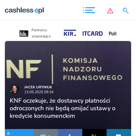
Partnerzy
Partnerzy
wspierający
wspierający
JACEK URYNIUK
13.05.2025 09:34
KNF oczekuje, że dostawcy płatności
odroczonych nie będą omijać ustawy o
kredycie konsumenckim
E-