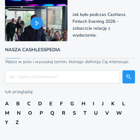
Jak było podczas Cashless
Fintech Evening 2026 -
zobaczcie relację z
wydarzenia.
NASZA CASHLESSPEDIA
Wpisz w pole i wyszukaj termin, którego definicja Cię interesuje:
Szukaj
lub przeglądaj:
A
B
C
D
E
F
G
H
I
J
K
L
M
N
O
P
Q
R
S
T
U
V
W
Y
Z