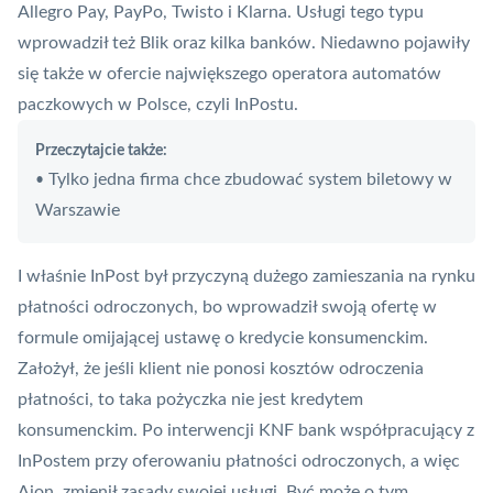
Allegro Pay
, PayPo,
Twisto
i Klarna. Usługi tego typu
wprowadził też
Blik
oraz kilka banków. Niedawno pojawiły
się także w ofercie największego operatora automatów
paczkowych w Polsce, czyli InPostu.
Przeczytajcie także:
Tylko jedna firma chce zbudować system biletowy w
•
Warszawie
I właśnie
InPost
był przyczyną dużego zamieszania na rynku
płatności odroczonych, bo wprowadził swoją ofertę w
formule omijającej ustawę o kredycie konsumenckim.
Założył, że jeśli klient nie ponosi kosztów odroczenia
płatności, to taka pożyczka nie jest kredytem
konsumenckim. Po interwencji
KNF
bank współpracujący z
InPostem przy oferowaniu płatności odroczonych, a więc
Aion, zmienił zasady swojej usługi. Być może o tym