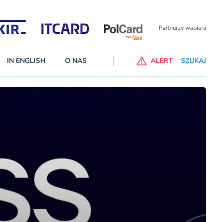
Partnerzy wspierający
IN ENGLISH
O NAS
ALERT
SZUKAJ
p do ChataGPT Go dla klientów Revoluta. Nowy benefit we
nach
lanach – Standard i Plus – z usługi będzie można korzsytać za
y miesiące