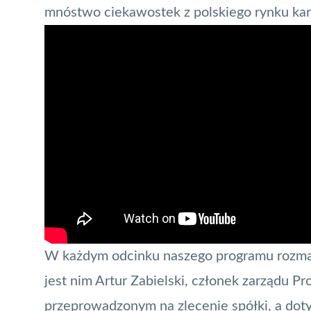
mnóstwo ciekawostek z polskiego rynku kart
W każdym odcinku naszego programu rozma
jest nim Artur Zabielski, członek zarządu
Pr
przeprowadzonym na zlecenie spółki, a dot