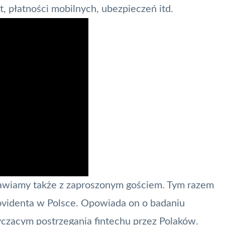
, płatności mobilnych, ubezpieczeń itd.
wiamy także z zaproszonym gościem. Tym razem
ovidenta
w Polsce. Opowiada on o badaniu
yczącym postrzegania fintechu przez Polaków.