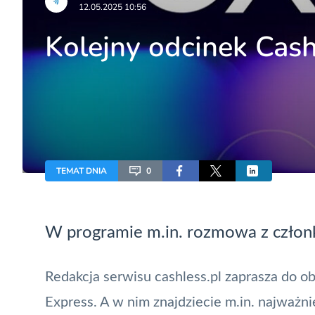
12.05.2025 10:56
Kolejny odcinek Cas
TEMAT DNIA
0
W programie m.in. rozmowa z człon
Redakcja serwisu cashless.pl zaprasza do o
Express
. A w nim znajdziecie m.in. najważnie