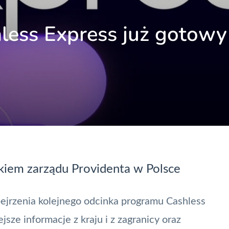
hless Express już gotowy
kiem zarządu Providenta w Polsce
bejrzenia kolejnego odcinka programu
Cashless
jsze informacje z kraju i z zagranicy oraz