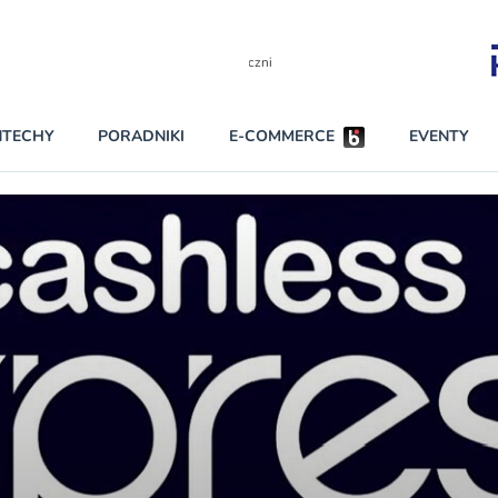
Partnerzy strategiczni
NTECHY
PORADNIKI
E-COMMERCE
EVENTY
BEZPIECZEŃSTWO
NAJCZĘŚCIEJ CZYTANE
Darmowy dostę
INNI NAPISALI
wszystkich pla
KONTA
W najniższych p
darmo przez trz
PRAWO
Czytaj więcej
RAPORTY SPECJALNE