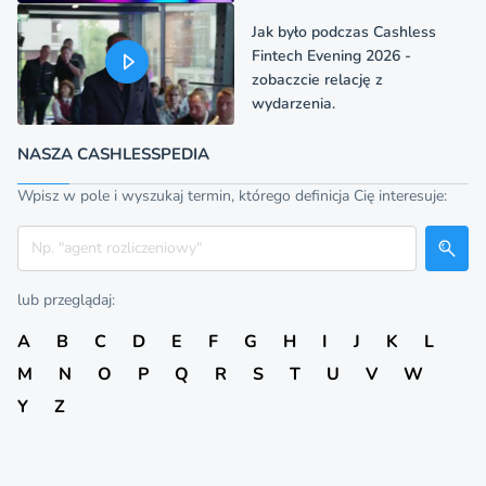
Jak było podczas Cashless
Fintech Evening 2026 -
zobaczcie relację z
wydarzenia.
NASZA CASHLESSPEDIA
Wpisz w pole i wyszukaj termin, którego definicja Cię interesuje:
Szukaj
lub przeglądaj:
A
B
C
D
E
F
G
H
I
J
K
L
M
N
O
P
Q
R
S
T
U
V
W
Y
Z