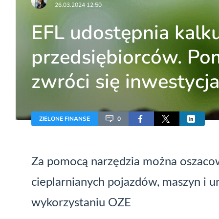
26.03.2024 12:50
EFL udostępnia kalk
przedsiębiorców. Pom
zwróci się inwestycj
ZIELONE FINANSE
0
Za pomocą narzędzia można oszacow
cieplarnianych pojazdów, maszyn i ur
wykorzystaniu OZE