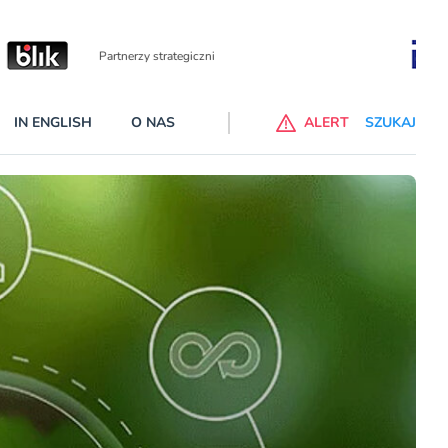
Partnerzy wspierający
IN ENGLISH
O NAS
ALERT
SZUKAJ
p do ChataGPT Go dla klientów Revoluta. Nowy benefit we
nach
lanach – Standard i Plus – z usługi będzie można korzsytać za
y miesiące