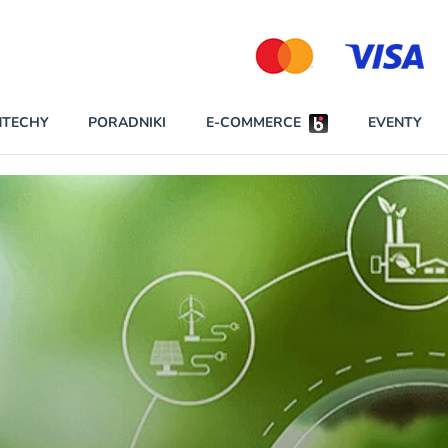
Partnerzy strategiczni
NTECHY
PORADNIKI
E-COMMERCE
EVENTY
BEZPIECZEŃSTWO
NAJCZĘŚCIEJ CZYTANE
Darmowy dostę
INNI NAPISALI
wszystkich pla
KONTA
W najniższych p
darmo przez trz
PRAWO
Czytaj więcej
RAPORTY SPECJALNE