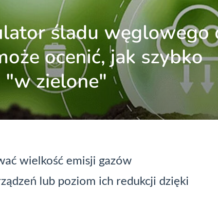
ulator śladu węglowego 
oże ocenić, jak szybko
a "w zielone"
ać wielkość emisji gazów
ządzeń lub poziom ich redukcji dzięki