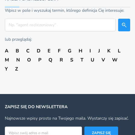
Wpisz w pole i wyszukaj termin, którego definicja Cię interesuje:
Szukaj
lub przeglądaj:
A
B
C
D
E
F
G
H
I
J
K
L
M
N
O
P
Q
R
S
T
U
V
W
Y
Z
ZAPISZ SIĘ DO NEWSLETTERA
Najnowsze wpisy prosto na Twojego maila. Wystarczy się zapisać.
Adres email
ZAPISZ SIĘ