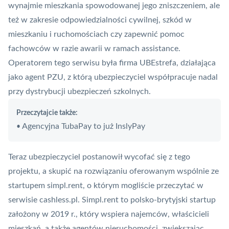
wynajmie mieszkania spowodowanej jego zniszczeniem, ale
też w zakresie odpowiedzialności cywilnej, szkód w
mieszkaniu i ruchomościach czy zapewnić pomoc
fachowców w razie awarii w ramach
assistance
.
Operatorem tego serwisu była firma UBEstrefa, działająca
jako agent PZU, z którą
ubezpieczyciel współpracuje nadal
przy dystrybucji ubezpieczeń szkolnych
.
Przeczytajcie także:
Agencyjna TubaPay to już InslyPay
•
Teraz ubezpieczyciel postanowił wycofać się z tego
projektu, a skupić na rozwiązaniu oferowanym wspólnie ze
startupem simpl.rent,
o którym mogliście przeczytać w
serwisie cashless.pl
. Simpl.rent to polsko-brytyjski startup
założony w 2019 r., który wspiera najemców, właścicieli
mieszkań, a także agentów nieruchomości, zwiększając