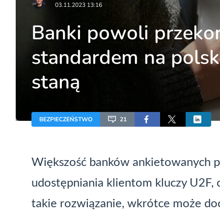
03.11.2023 13:16
Banki powoli przekon
standardem na polsk
staną
BEZPIECZEŃSTWO
21
Większość banków ankietowanych prz
udostępniania klientom kluczy U2F, 
takie rozwiązanie, wkrótce może d