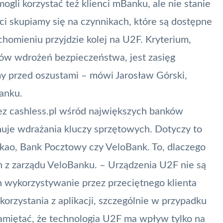
ogli korzystać też klienci mBanku, ale nie stanie
ści skupiamy się na czynnikach, które są dostępne
chomieniu przyjdzie kolej na U2F. Kryterium,
tów wdrożeń bezpieczeństwa, jest zasięg
imy przed oszustami – mówi Jarosław Górski,
anku
.
ez cashless.pl wśród największych banków
nuje wdrażania kluczy sprzętowych. Dotyczy to
 Pekao, Bank Pocztowy czy VeloBank. To, dlaczego
ch z zarządu VeloBanku. – Urządzenia U2F nie są
h wykorzystywanie przez przeciętnego klienta
rzystania z aplikacji, szczególnie w przypadku
amiętać, że technologia U2F ma wpływ tylko na