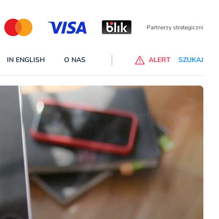
Partnerzy wspierający
IN ENGLISH
O NAS
ALERT
SZUKAJ
p do ChataGPT Go dla klientów Revoluta. Nowy benefit we
nach
lanach – Standard i Plus – z usługi będzie można korzsytać za
y miesiące