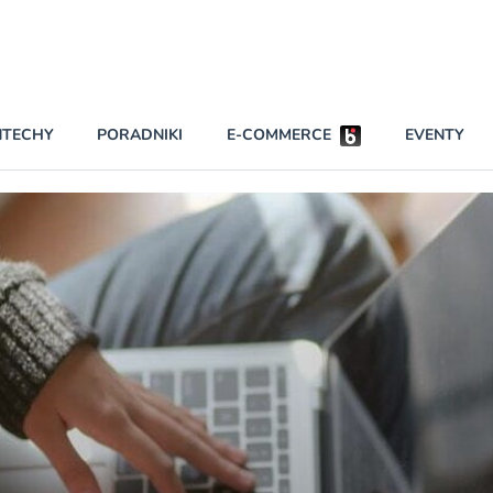
Partnerzy strategiczni
NTECHY
PORADNIKI
E-COMMERCE
EVENTY
BEZPIECZEŃSTWO
NAJCZĘŚCIEJ CZYTANE
Darmowy dostę
INNI NAPISALI
wszystkich pla
KONTA
W najniższych p
darmo przez trz
PRAWO
Czytaj więcej
RAPORTY SPECJALNE