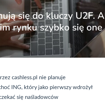
ują się do kluczy U2F. A
im rynku szybko się one 
ez cashless.pl nie planuje
choć ING, który jako pierwszy wdrożył
oczekać się naśladowców