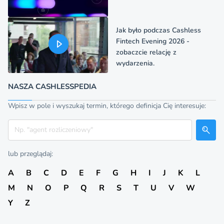
Jak było podczas Cashless
Fintech Evening 2026 -
zobaczcie relację z
wydarzenia.
NASZA CASHLESSPEDIA
Wpisz w pole i wyszukaj termin, którego definicja Cię interesuje:
Szukaj
lub przeglądaj:
A
B
C
D
E
F
G
H
I
J
K
L
M
N
O
P
Q
R
S
T
U
V
W
Y
Z