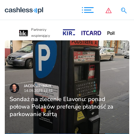
Partnerzy
Partnerzy
wspierający
wspierający
JACEK URYNIUK
14.09.2023 13:41
Sondaż na zlecenie Elavonu: ponad
połowa Polaków preferuje płatność za
parkowanie kartą