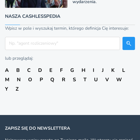
wydarzenia.
NASZA CASHLESSPEDIA
Wpisz w pole i wyszukaj termin, którego definicja Cię interesuje:
Szukaj
lub przeglądaj:
A
B
C
D
E
F
G
H
I
J
K
L
M
N
O
P
Q
R
S
T
U
V
W
Y
Z
ZAPISZ SIĘ DO NEWSLETTERA