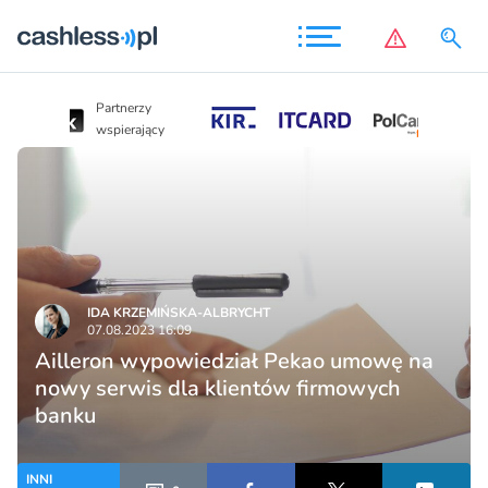
Partnerzy
Partnerzy
wspierający
wspierający
IDA KRZEMIŃSKA-ALBRYCHT
07.08.2023 16:09
Ailleron wypowiedział Pekao umowę na
nowy serwis dla klientów firmowych
banku
INNI