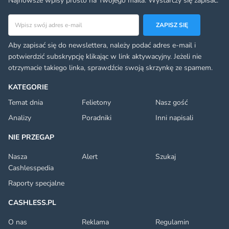
Najnowsze wpisy prosto na Twojego maila. Wystarczy się zapisać.
Adres email
ZAPISZ SIĘ
Aby zapisać się do newslettera, należy podać adres e-mail i
potwierdzić subskrypcję klikając w link aktywacyjny. Jeżeli nie
otrzymacie takiego linka, sprawdźcie swoją skrzynkę ze spamem.
KATEGORIE
Temat dnia
Felietony
Nasz gość
Analizy
Poradniki
Inni napisali
NIE PRZEGAP
Nasza
Alert
Szukaj
Cashlesspedia
Raporty specjalne
CASHLESS.PL
O nas
Reklama
Regulamin