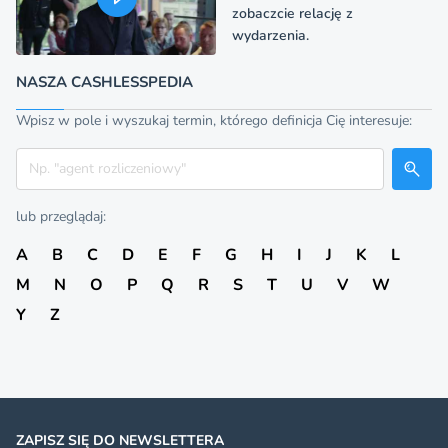
zobaczcie relację z
wydarzenia.
NASZA CASHLESSPEDIA
Wpisz w pole i wyszukaj termin, którego definicja Cię interesuje:
Szukaj
lub przeglądaj:
A
B
C
D
E
F
G
H
I
J
K
L
M
N
O
P
Q
R
S
T
U
V
W
Y
Z
ZAPISZ SIĘ DO NEWSLETTERA