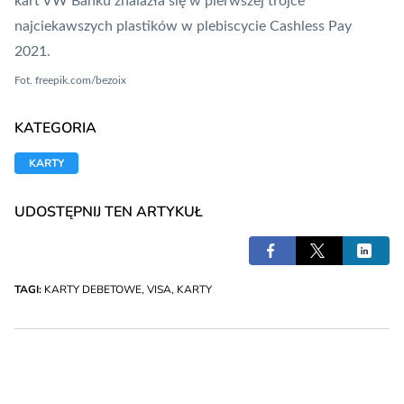
kart VW Banku znalazła się
w pierwszej trójce
najciekawszych plastików w plebiscycie Cashless Pay
2021
.
Fot.
freepik.com/bezoix
KATEGORIA
KARTY
UDOSTĘPNIJ TEN ARTYKUŁ
TAGI:
KARTY DEBETOWE
,
VISA
,
KARTY