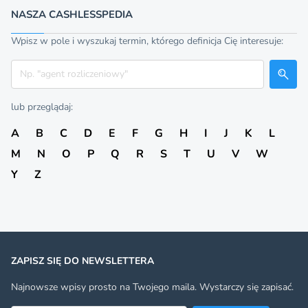
NASZA CASHLESSPEDIA
Wpisz w pole i wyszukaj termin, którego definicja Cię interesuje:
Szukaj
lub przeglądaj:
A
B
C
D
E
F
G
H
I
J
K
L
M
N
O
P
Q
R
S
T
U
V
W
Y
Z
ZAPISZ SIĘ DO NEWSLETTERA
Najnowsze wpisy prosto na Twojego maila. Wystarczy się zapisać.