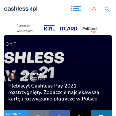
Partnerzy
Partnerzy
wspierający
wspierający
JACEK URYNIUK
27.01.2022 16:41
Plebiscyt Cashless Pay 2021
rozstrzygnięty. Zobaczcie najciekawszą
kartę i rozwiązanie płatnicze w Polsce
RAPORTY