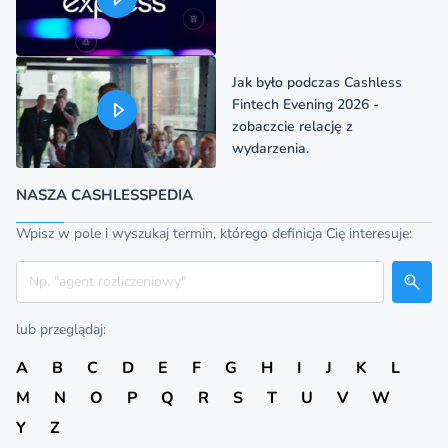
Jak było podczas Cashless
Fintech Evening 2026 -
zobaczcie relację z
wydarzenia.
NASZA CASHLESSPEDIA
Wpisz w pole i wyszukaj termin, którego definicja Cię interesuje:
Szukaj
lub przeglądaj:
A
B
C
D
E
F
G
H
I
J
K
L
M
N
O
P
Q
R
S
T
U
V
W
Y
Z