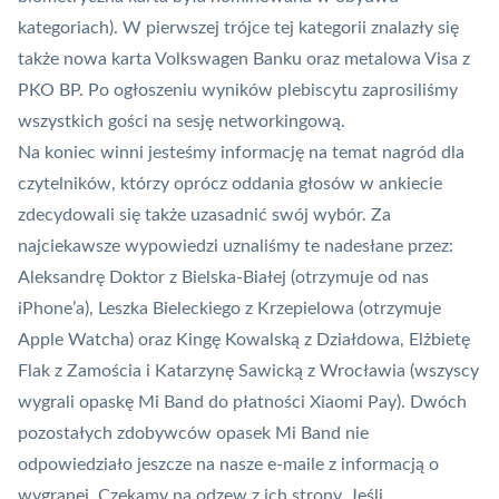
kategoriach). W pierwszej trójce tej kategorii znalazły się
także nowa karta Volkswagen Banku oraz metalowa
Visa
z
PKO BP. Po ogłoszeniu wyników plebiscytu zaprosiliśmy
wszystkich gości na sesję networkingową.
Na koniec winni jesteśmy informację na temat nagród dla
czytelników, którzy oprócz oddania głosów w ankiecie
zdecydowali się także uzasadnić swój wybór. Za
najciekawsze wypowiedzi uznaliśmy te nadesłane przez:
Aleksandrę Doktor z Bielska-Białej (otrzymuje od nas
iPhone’a), Leszka Bieleckiego z Krzepielowa (otrzymuje
Apple Watcha) oraz Kingę Kowalską z Działdowa, Elżbietę
Flak z Zamościa i Katarzynę Sawicką z Wrocławia (wszyscy
wygrali opaskę Mi Band do płatności Xiaomi Pay). Dwóch
pozostałych zdobywców opasek Mi Band nie
odpowiedziało jeszcze na nasze e-maile z informacją o
wygranej. Czekamy na odzew z ich strony. Jeśli