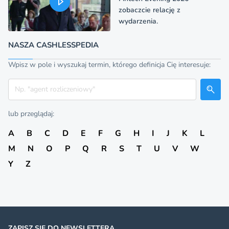
zobaczcie relację z
wydarzenia.
NASZA CASHLESSPEDIA
Wpisz w pole i wyszukaj termin, którego definicja Cię interesuje:
Szukaj
lub przeglądaj:
A
B
C
D
E
F
G
H
I
J
K
L
M
N
O
P
Q
R
S
T
U
V
W
Y
Z
ZAPISZ SIĘ DO NEWSLETTERA