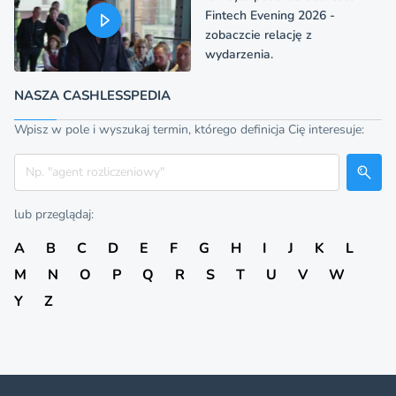
Fintech Evening 2026 -
zobaczcie relację z
wydarzenia.
NASZA CASHLESSPEDIA
Wpisz w pole i wyszukaj termin, którego definicja Cię interesuje:
Szukaj
lub przeglądaj:
A
B
C
D
E
F
G
H
I
J
K
L
M
N
O
P
Q
R
S
T
U
V
W
Y
Z