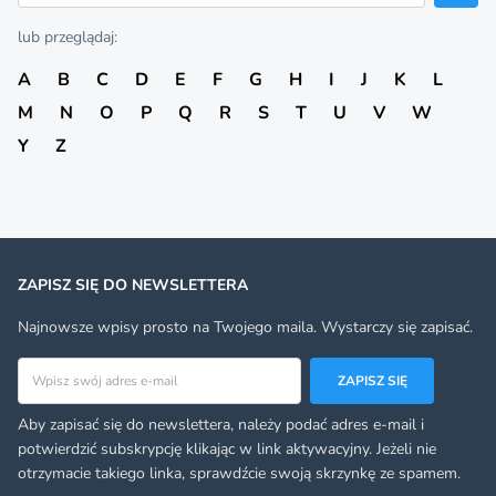
lub przeglądaj:
A
B
C
D
E
F
G
H
I
J
K
L
M
N
O
P
Q
R
S
T
U
V
W
Y
Z
ZAPISZ SIĘ DO NEWSLETTERA
Najnowsze wpisy prosto na Twojego maila. Wystarczy się zapisać.
Adres email
ZAPISZ SIĘ
Aby zapisać się do newslettera, należy podać adres e-mail i
potwierdzić subskrypcję klikając w link aktywacyjny. Jeżeli nie
otrzymacie takiego linka, sprawdźcie swoją skrzynkę ze spamem.