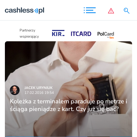
Partnerzy
Partnerzy
wspierający
wspierający
JACEK URYNIUK
17.02.2016 19:54
Koleżka z terminalem paraduje po metrze i
ściąga pieniądze z kart. Czy już się bać?