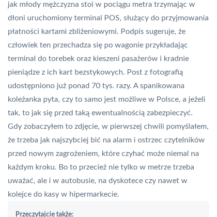
jak młody mężczyzna stoi w pociągu metra trzymając w
dłoni uruchomiony terminal
POS
, służący do przyjmowania
płatności kartami zbliżeniowymi. Podpis sugeruje, że
człowiek ten przechadza się po wagonie przykładając
terminal do torebek oraz kieszeni pasażerów i kradnie
pieniądze z ich kart bezstykowych. Post z fotografią
udostępniono już ponad 70 tys. razy. A spanikowana
koleżanka pyta, czy to samo jest możliwe w Polsce, a jeżeli
tak, to jak się przed taką ewentualnością zabezpieczyć.
Gdy zobaczyłem to zdjęcie, w pierwszej chwili pomyślałem,
że trzeba jak najszybciej bić na alarm i ostrzec czytelników
przed nowym zagrożeniem, które czyhać może niemal na
każdym kroku. Bo to przecież nie tylko w metrze trzeba
uważać, ale i w autobusie, na dyskotece czy nawet w
kolejce do kasy w hipermarkecie.
Przeczytajcie także: