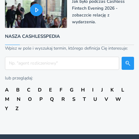
Jak było podczas Cashless
Fintech Evening 2026 -
zobaczcie relację z
wydarzenia.
NASZA CASHLESSPEDIA
Wpisz w pole i wyszukaj termin, którego definicja Cię interesuje:
Szukaj
lub przeglądaj:
A
B
C
D
E
F
G
H
I
J
K
L
M
N
O
P
Q
R
S
T
U
V
W
Y
Z