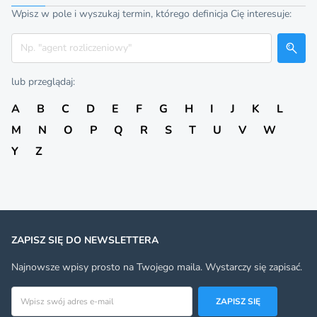
Wpisz w pole i wyszukaj termin, którego definicja Cię interesuje:
Szukaj
lub przeglądaj:
A
B
C
D
E
F
G
H
I
J
K
L
M
N
O
P
Q
R
S
T
U
V
W
Y
Z
ZAPISZ SIĘ DO NEWSLETTERA
Najnowsze wpisy prosto na Twojego maila. Wystarczy się zapisać.
Adres email
ZAPISZ SIĘ