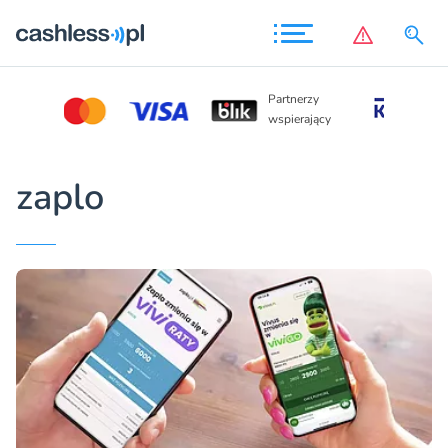
Partnerzy
Partnerzy
wspierają
wspierający
zaplo