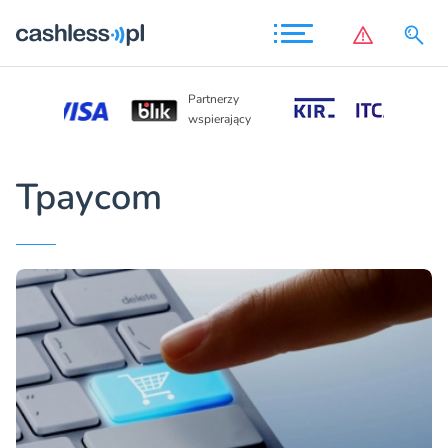
Partnerz
Partnerzy
wspieraj
wspierający
Tpaycom