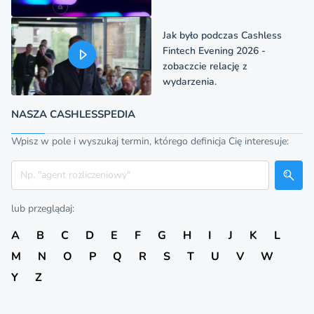
Jak było podczas Cashless
Fintech Evening 2026 -
zobaczcie relację z
wydarzenia.
NASZA CASHLESSPEDIA
Wpisz w pole i wyszukaj termin, którego definicja Cię interesuje:
Szukaj
lub przeglądaj:
A
B
C
D
E
F
G
H
I
J
K
L
M
N
O
P
Q
R
S
T
U
V
W
Y
Z